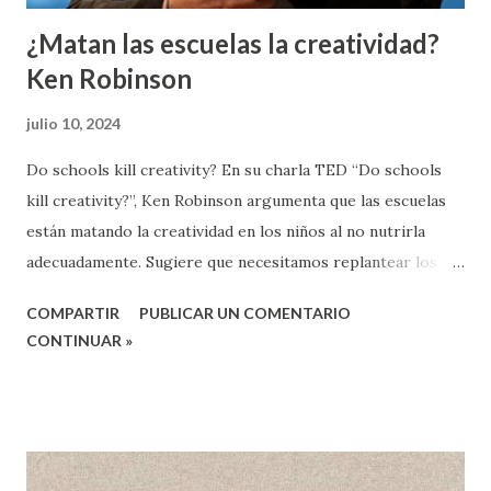
¿Matan las escuelas la creatividad?
Ken Robinson
julio 10, 2024
Do schools kill creativity? En su charla TED “Do schools
kill creativity?”, Ken Robinson argumenta que las escuelas
están matando la creatividad en los niños al no nutrirla
adecuadamente. Sugiere que necesitamos replantear los
principios educativos para asegurarnos de que las
COMPARTIR
PUBLICAR UN COMENTARIO
imaginaciones de los niños no se desperdicien. Robinson
CONTINUAR »
ilustra con varios ejemplos cómo los niños tienen una
capacidad innata para la creatividad que a menudo no se
fomenta en el entorno escolar. Aborda los peligros de que
las escuelas maten la creatividad, señalando que los
estudiantes pierden su capacidad creativa a medida que