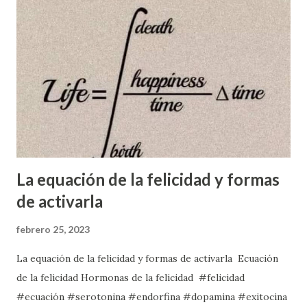
crecen. Propone que los niños deberían ser enseñados a
ser creativos desde la cintura hacia arriba, enfocándose en
sus cabezas en lugar de solo en el conocimiento académico.
Esta metáfora subraya la necesidad de un enfoque educativo
más holístico que valore tanto el pensamiento creativo
como el intelectual. Robinson señala que la educación
pública fue creada en el siglo XIX para satisfac...
La equación de la felicidad y formas
de activarla
febrero 25, 2023
La equación de la felicidad y formas de activarla Ecuación
de la felicidad Hormonas de la felicidad #felicidad
#ecuación #serotonina #endorfina #dopamina #exitocina