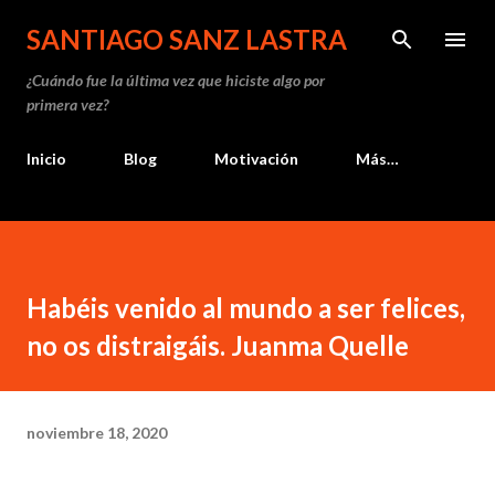
Ir al contenido principal
SANTIAGO SANZ LASTRA
¿Cuándo fue la última vez que hiciste algo por
primera vez?
Inicio
Blog
Motivación
Más…
Habéis venido al mundo a ser felices,
no os distraigáis. Juanma Quelle
noviembre 18, 2020