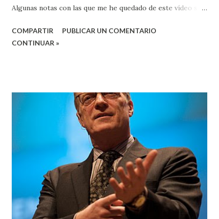
Algunas notas con las que me he quedado de este vídeo son:
La educación permite tener una voz y conocer el mundo,
COMPARTIR
PUBLICAR UN COMENTARIO
tener la autoestima necesaria para perseguir sus sueños y
CONTINUAR »
tener una voz en su sociedad. Además, la educación protege
tu cerebro, ya que es un factor de protección cerebral. Las
claves del bienestar incluyen tener vínculos humanos , tener
un propósito en la vida, concentrarse en el presente,
entrar en un estado de flujo, ser altruista, disfrutar de
cosas hedonistas como el ejercicio, una buena comida, el
sexo, una copa con amigos, y pensar en el otro. La
creatividad requiere ciertos procesos para aumentar las
posibilidades de que aparezca el momento “eureka” o “ajá”.
Estos procesos incluyen la preparación, que puede
requerir años y es necesaria pero no suficiente; la
incubación, que implica pensar ob...